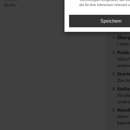
Technologien eingesetzt, die v
Škoda
die für Ihre Interessen relevant s
Fehler
Beim Lade
Speichern
Hier sind
Überp
Laden
Prüfe
Manche
andere
Start
Das k
Stell
Veralt
unters
Wende
Wenn d
kannst