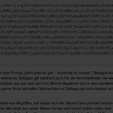
CJuYW1lIjogIk5ldHdvcmtFcnJvciIsCiAgImNvbmZpZyI6IHs
0cHM6Ly9hcGkueC5ha3MtcHJvZC5hdWRhcmlzLm5ldC92MS9jb
TYwYzg2OTAyOGY0OGJhMmIyMDI4ZDY0ZSZmaWx0ZXJbMF1bZml
0ZXJbMV1bZmllbGRdPW1vZGVsJmZpbHRlclsxXVt2YWx1ZV09J
GE5YTUyMzAyNTAwMWU3MCUyMiU3RCU1RCZmaWx0ZXJbMV1bb3B
0ZXJbMl1bdmFsdWVdPSU1QiUyMlVTRUQlMjIlNUQmZmlsdGVyW
zBdW29yZGVyXT1ERVNDJnNvcnRbMV1bZmllbGRdPWlzVG9wJnN
pY2Umc29ydFsyXVtvcmRlcl09QVNDJmxpbWl0PTIwJnNraXA9M
WxsLAogICAgImV4cGVjdCI6IHsKICAgICAgInJlc3BvbnNlVHl
gInByb2dyZXNzIjogbnVsbCwKICAgICJyaXNreSI6IGZhbHNlC
m Prinzip „Vertrauen ist gut – Kontrolle ist besser“. Besagte Kont
 existieren. Selbiges gilt natürlich auch für die Verschleißteile, di
igkeit aus und sind auch bei älteren Baujahren durch eine exzelle
gerne Ihren aktuellen Gebrauchten in Zahlung und entscheiden sich
e Reihe von Begriffen, mit denen sich der Škoda Fabia perfekt besch
che allerdings aus seiner Klasse heraus und bietet zudem einen weit