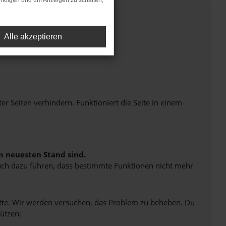
rfolgen und um Anzeigen zu schalten,
Alle akzeptieren
Seiten verhindern. Funktioniert die Seite in einem
m neuesten Stand sind.
 auch dazu führen, dass bestimmte Funktionen nicht mehr
bitte. Wir werden versuchen, das Problem zu beheben. Du
ützen: