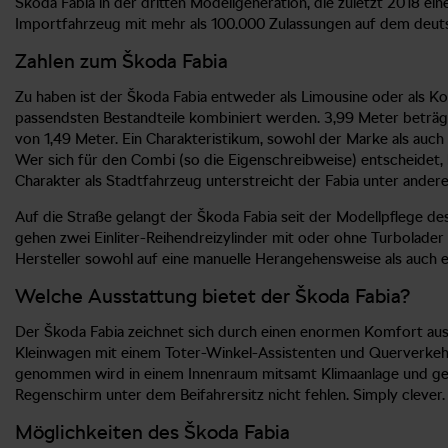
Škoda Fabia in der dritten Modellgeneration, die zuletzt 2018 e
Importfahrzeug mit mehr als 100.000 Zulassungen auf dem deutsch
Zahlen zum Škoda Fabia
Zu haben ist der Škoda Fabia entweder als Limousine oder als Ko
passendsten Bestandteile kombiniert werden. 3,99 Meter beträgt
von 1,49 Meter. Ein Charakteristikum, sowohl der Marke als auch
Wer sich für den Combi (so die Eigenschreibweise) entscheidet, l
Charakter als Stadtfahrzeug unterstreicht der Fabia unter ande
Auf die Straße gelangt der Škoda Fabia seit der Modellpflege de
gehen zwei Einliter-Reihendreizylinder mit oder ohne Turbolader 
Hersteller sowohl auf eine manuelle Herangehensweise als auch
Welche Ausstattung bietet der Škoda Fabia?
Der Škoda Fabia zeichnet sich durch einen enormen Komfort aus. 
Kleinwagen mit einem Toter-Winkel-Assistenten und Querverkehrs
genommen wird in einem Innenraum mitsamt Klimaanlage und geh
Regenschirm unter dem Beifahrersitz nicht fehlen. Simply clever.
Möglichkeiten des Škoda Fabia