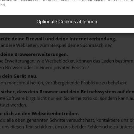
on dritten Werbetreibenden verwendet werden, um Sie auf anderen Webseiten zu ve
ind.
: Network Error
n ist ein Fehler aufgetreten.
Optionale Cookies ablehnen
 ein paar Tipps, die dir helfen können:
rüfe deine Firewall und deine Internetverbindung.
 andere Webseiten, zum Beispiel deine Suchmaschine?
 deine Browsererweiterungen.
 Erweiterungen, wie Werbeblocker, können das Laden bestimmter 
n Browser oder in einem privaten Fenster?
e dein Gerät neu.
ann manchmal helfen, vorübergehende Probleme zu beheben.
e sicher, dass dein Browser und dein Betriebssystem auf de
ete Software birgt nicht nur ein Sicherheitsrisiko, sondern kann
tützt werden.
 dich an den Webseitenbetreiber.
u alle oben genannten Schritte versucht hast, kontaktiere uns 
 uns diesen Text schicken, um uns bei der Fehlersuche zu unterst