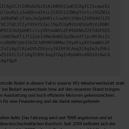
KICAgICJtZXRob2QiOiAiR0VUIiwKICAgICJ1cmwiOi
GllbnRzLzIwODEvd2Vic2l0ZS12ZWhpY2xlcz93ZWJz
lbGRdPWlzT3duJmZpbHRlclswXVt2YWx1ZV09dHJ1ZS
TVCJTdCJTIyYXVkYXJpc19pZCUyMiUzQSUyMjViODNl
dPUlOJmZpbHRlclsyXVtmaWVsZF09dXNhZ2VTdGF0ZS
zJdW29wXT1JTiZzb3J0WzBdW2ZpZWxkXT1pc093biZz
vcnRbMV1bb3JkZXJdPURFU0Mmc29ydFsyXVtmaWVsZF
CIsCiAgICAiaGVhZGVycyI6IHt9LAogICAgImJvZHki
wZSI6ICIiCiAgICB9LAogICAgInRpbWVvdXQiOiAwLA
iAgfQp9
rolle findet in diesem Fall in unserer Kfz-Meisterwerkstatt statt
e wir bei Bedarf auswechseln bzw. auf den neuesten Stand bringen.
nte Ausstattung und hoch effiziente Motoren gekennzeichnet.
 für eine Finanzierung und die damit einhergehende
reiben ließe. Das Fahrzeug wird seit 1999 angeboten und ist
 überdurchschnittlichen Komfort. Seit 2014 befindet sich der