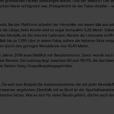
inem gründlichen Facelift unterzogen wurde. Und der Rekord? Der wu
en Markt erfolgreich war. Preisgekrönt ist der Fabia ohnehin – un
mbi. Bei der Plattform arbeitet der Hersteller mit einem Mix aus un
 die Länge, beim Kombi sind es sogar kompakte 4,26 Meter. Dabei i
 des Modells, ist der enorme Laderaum. Bereits die Limousine eröffn
ädt bis zu 1.395 Liter in seinen Fabia, sofern die hinteren Sitze um
rem durch den geringen Wendekreis von 10,40 Meter.
s Jahres 2018 ausschließlich mit Benzinmotoren. Zuvor wurde noch 
ins Rennen. Die Leistung liegt zwischen 60 und 110 PS, die durchwe
 ein Sieben-Gang-Doppelkupplungsgetriebe.
Da sind zum Beispiel die Assistenzsysteme, die mit jeder Modellpf
warner angeboten. Ebenfalls mit an Bord ist der Spurhalteassisten
eizten Sitzen. Wie es sich für einen Škoda gehört, dürfen auch d