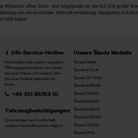
keine Wünsche offen. Dreh- und Angelpunkt ist das 6,5 Zoll große T
utzung von deren mobiler Internetverbindung. Navigation in Echtz
in USB-Kabel.
24h-Service-Hotline
Unsere Škoda Modelle
Auch außerhalb unserer regulären
Škoda FABIA
Öffnungszeiten stehen wir Ihnen
Škoda SCALA
bei einer Panne mit unserer 24h-
Škoda OCTAVIA
Service-Hotline jederzeit zur
Seite.
Škoda SUPERB
+49 351 86753-10
Škoda ENYAQ
Škoda KAMIQ
Škoda KAROQ
Fahrzeugbesichtigungen:
Škoda KODIAQ
Ohne Verkauf auch außerhalb
Škoda ELROQ
unseren Geschäftszeiten möglich
Škoda EPIQ