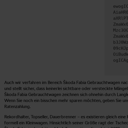
ewogI
AiaHR
aXRlP
ZmaWx
Mzc3O
ZmaWx
b3J0W
09cHJ
OiBud
ogICA
Auch wir verfahren im Bereich Škoda Fabia Gebrauchtwagen nach de
und stellt sicher, dass keinerlei sichtbare oder versteckte Mängel
Škoda Fabia Gebrauchtwagen zeichnen sich ohnehin durch Langleb
Wenn Sie noch ein bisschen mehr sparen möchten, geben Sie uns 
Ratenzahlung.
Rekordhalter, Topseller, Dauerbrenner – es existieren gleich ein
formell ein Kleinwagen. Hinsichtlich seiner Größe ragt der Tsche