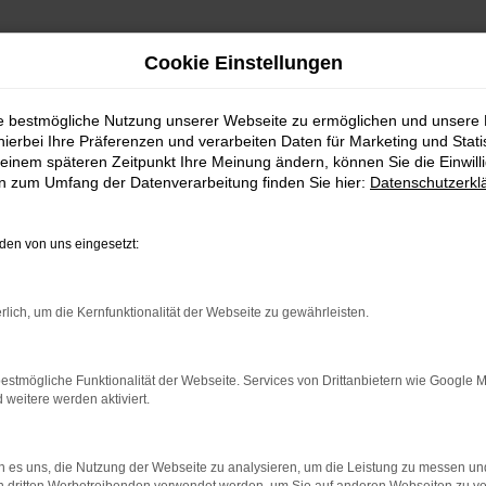
Cookie Einstellungen
ie bestmögliche Nutzung unserer Webseite zu ermöglichen und unsere
hierbei Ihre Präferenzen und verarbeiten Daten für Marketing und Stati
uchtwagen kaufen
einem späteren Zeitpunkt Ihre Meinung ändern, können Sie die Einwillig
en zum Umfang der Datenverarbeitung finden Sie hier:
Datenschutzerkl
twagen – mit vollem Ve
en von uns eingesetzt:
rlich, um die Kernfunktionalität der Webseite zu gewährleisten.
bia Gebrauchtwagen verkaufen. Zugegeben: diesen Satz führen v
ächst einmal unsere Spezialisierung. Unser Unternehmen ist seit m
nd wir ein Familienbetrieb in der vierten Generation und legen grö
estmögliche Funktionalität der Webseite. Services von Drittanbietern wie Google 
eitere werden aktiviert.
Jahrzehnten seinen Firmensitz hat.
 es uns, die Nutzung der Webseite zu analysieren, um die Leistung zu messen u