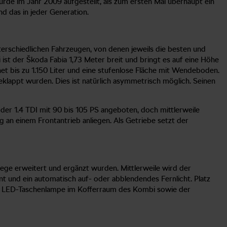
rde im Jahr 2009 aufgestellt, als zum ersten Mal überhaupt ein
d das in jeder Generation.
terschiedlichen Fahrzeugen, von denen jeweils die besten und
st der Škoda Fabia 1,73 Meter breit und bringt es auf eine Höhe
et bis zu 1.150 Liter und eine stufenlose Fläche mit Wendeboden.
geklappt wurden. Dies ist natürlich asymmetrisch möglich. Seinen
der 1.4 TDI mit 90 bis 105 PS angeboten, doch mittlerweile
g an einem Frontantrieb anliegen. Als Getriebe setzt der
lege erweitert und ergänzt wurden. Mittlerweile wird der
t und ein automatisch auf- oder abblendendes Fernlicht. Platz
ie LED-Taschenlampe im Kofferraum des Kombi sowie der