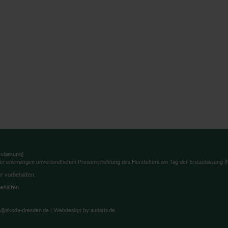
ulassung).
er ehemaligen unverbindlichen Preisempfehlung des Herstellers am Tag der Erstzulassung (N
er vorbehalten.
ehalten.
@skoda-dresden.de |
Webdesign by audaris.de