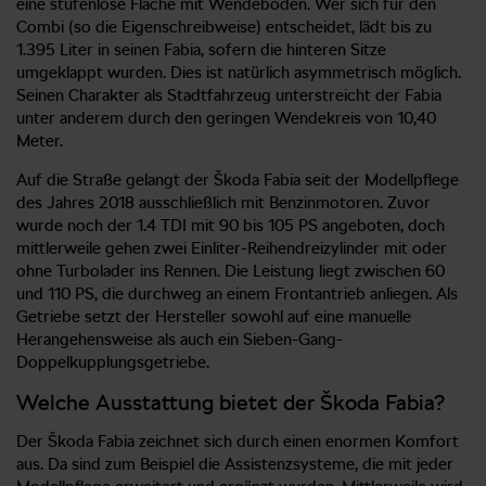
eine stufenlose Fläche mit Wendeboden. Wer sich für den
Combi (so die Eigenschreibweise) entscheidet, lädt bis zu
1.395 Liter in seinen Fabia, sofern die hinteren Sitze
umgeklappt wurden. Dies ist natürlich asymmetrisch möglich.
Seinen Charakter als Stadtfahrzeug unterstreicht der Fabia
unter anderem durch den geringen Wendekreis von 10,40
Meter.
Auf die Straße gelangt der Škoda Fabia seit der Modellpflege
des Jahres 2018 ausschließlich mit Benzinmotoren. Zuvor
wurde noch der 1.4 TDI mit 90 bis 105 PS angeboten, doch
mittlerweile gehen zwei Einliter-Reihendreizylinder mit oder
ohne Turbolader ins Rennen. Die Leistung liegt zwischen 60
und 110 PS, die durchweg an einem Frontantrieb anliegen. Als
Getriebe setzt der Hersteller sowohl auf eine manuelle
Herangehensweise als auch ein Sieben-Gang-
Doppelkupplungsgetriebe.
Welche Ausstattung bietet der Škoda Fabia?
Der Škoda Fabia zeichnet sich durch einen enormen Komfort
aus. Da sind zum Beispiel die Assistenzsysteme, die mit jeder