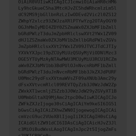
OiAiR0VUIiwKICAgICJ1cmwiOiAiaHR0cHM6
Ly9hcGkueC5ha3MtcHJvZC5hdWRhcmlzLm5l
dC92MS9jbGllbnRzLzIwODEvd2Vic2l0ZS12
ZWhpY2xlcz93ZWJzaXRlPTYwYzg2OTAyOGY0
OGJhMmIyMDI4ZDY0ZSZmaWx0ZXJbMF1bZmll
bGRdPWlzT3duJmZpbHRlclswXVt2YWx1ZV09
dHJ1ZSZmaWx0ZXJbMV1bZmllbGRdPW1vZGVs
JmZpbHRlclsxXVt2YWx1ZV09JTVCJTdCJTIy
YXVkYXJpc19pZCUyMiUzQSUyMjViODNlMzc3
OGE5YTUyMzAyNTAwMWU3MCUyMiU3RCU1RCZm
aWx0ZXJbMV1bb3BdPUlOJnNvcnRbMF1bZmll
bGRdPWlzT3duJnNvcnRbMF1bb3JkZXJdPURF
U0Mmc29ydFsxXVtmaWVsZF09aXNUb3Amc29y
dFsxXVtvcmRlcl09REVTQyZzb3J0WzJdW2Zp
ZWxkXT1wcmljZSZzb3J0WzJdW29yZGVyXT1B
U0MmbGltaXQ9MjAmc2tpcD0wIiwKICAgICJo
ZWFkZXJzIjoge30sCiAgICAiYm9keSI6IG51
bGwsCiAgICAiZXhwZWN0IjogewogICAgICAi
cmVzcG9uc2VUeXBlIjogIiIKICAgIH0sCiAg
ICAidGltZW91dCI6IDAsCiAgICAicHJvZ3Jl
c3MiOiBudWxsLAogICAgInJpc2t5IjogZmFs
c2UKICB9Cn0=