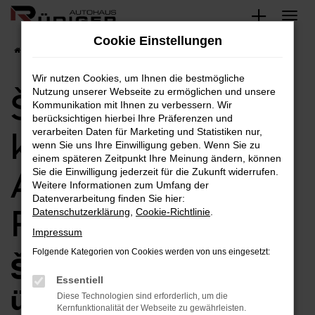
Zum
Hauptinhalt
Cookie Einstellungen
springen
Startseite
Škoda
Škoda Fabia kaufen bei AUTOHAUS RÜDIGER
Wir nutzen Cookies, um Ihnen die bestmögliche
Nutzung unserer Webseite zu ermöglichen und unsere
Škoda Fabia
Kommunikation mit Ihnen zu verbessern. Wir
berücksichtigen hierbei Ihre Präferenzen und
kaufen bei
verarbeiten Daten für Marketing und Statistiken nur,
wenn Sie uns Ihre Einwilligung geben. Wenn Sie zu
einem späteren Zeitpunkt Ihre Meinung ändern, können
AUTOHAUS
Sie die Einwilligung jederzeit für die Zukunft widerrufen.
Weitere Informationen zum Umfang der
Datenverarbeitung finden Sie hier:
RÜDIGER
Datenschutzerklärung
,
Cookie-Richtlinie
.
Impressum
Folgende Kategorien von Cookies werden von uns eingesetzt:
Škoda Fabia –
Essentiell
überzeugende
Diese Technologien sind erforderlich, um die
Kernfunktionalität der Webseite zu gewährleisten.