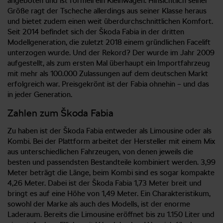
angeboten und ist formell ein Kleinwagen. Hinsichtlich seiner
Größe ragt der Tscheche allerdings aus seiner Klasse heraus
und bietet zudem einen weit überdurchschnittlichen Komfort.
Seit 2014 befindet sich der Škoda Fabia in der dritten
Modellgeneration, die zuletzt 2018 einem gründlichen Facelift
unterzogen wurde. Und der Rekord? Der wurde im Jahr 2009
aufgestellt, als zum ersten Mal überhaupt ein Importfahrzeug
mit mehr als 100.000 Zulassungen auf dem deutschen Markt
erfolgreich war. Preisgekrönt ist der Fabia ohnehin – und das
in jeder Generation.
Zahlen zum Škoda Fabia
Zu haben ist der Škoda Fabia entweder als Limousine oder als
Kombi. Bei der Plattform arbeitet der Hersteller mit einem Mix
aus unterschiedlichen Fahrzeugen, von denen jeweils die
besten und passendsten Bestandteile kombiniert werden. 3,99
Meter beträgt die Länge, beim Kombi sind es sogar kompakte
4,26 Meter. Dabei ist der Škoda Fabia 1,73 Meter breit und
bringt es auf eine Höhe von 1,49 Meter. Ein Charakteristikum,
sowohl der Marke als auch des Modells, ist der enorme
Laderaum. Bereits die Limousine eröffnet bis zu 1.150 Liter und