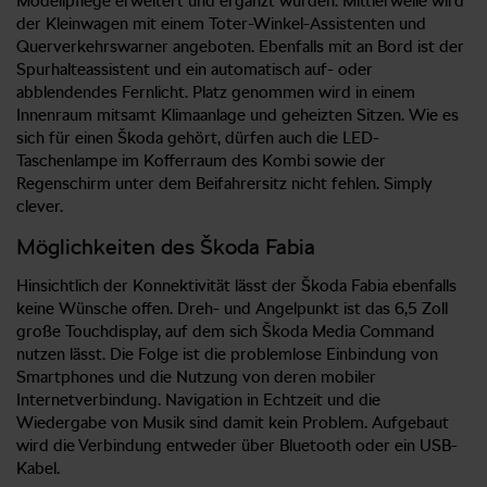
Modellpflege erweitert und ergänzt wurden. Mittlerweile wird
der Kleinwagen mit einem Toter-Winkel-Assistenten und
Querverkehrswarner angeboten. Ebenfalls mit an Bord ist der
Spurhalteassistent und ein automatisch auf- oder
abblendendes Fernlicht. Platz genommen wird in einem
Innenraum mitsamt Klimaanlage und geheizten Sitzen. Wie es
sich für einen Škoda gehört, dürfen auch die LED-
Taschenlampe im Kofferraum des Kombi sowie der
Regenschirm unter dem Beifahrersitz nicht fehlen. Simply
clever.
Möglichkeiten des Škoda Fabia
Hinsichtlich der Konnektivität lässt der Škoda Fabia ebenfalls
keine Wünsche offen. Dreh- und Angelpunkt ist das 6,5 Zoll
große Touchdisplay, auf dem sich Škoda Media Command
nutzen lässt. Die Folge ist die problemlose Einbindung von
Smartphones und die Nutzung von deren mobiler
Internetverbindung. Navigation in Echtzeit und die
Wiedergabe von Musik sind damit kein Problem. Aufgebaut
wird die Verbindung entweder über Bluetooth oder ein USB-
Kabel.