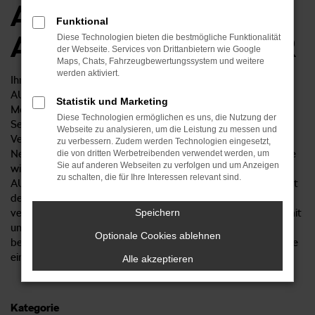
Angebote beim
Funktional
AUTOHAUS RÜDIGER
Diese Technologien bieten die bestmögliche Funktionalität
der Webseite. Services von Drittanbietern wie Google
Maps, Chats, Fahrzeugbewertungssystem und weitere
werden aktiviert.
Ihre Suche nach einem Škoda Fabia ist zu Ende. Beim
AUTOHAUS RÜDIGER erhalten Sie dieses herausragende
Statistik und Marketing
Modell sowohl als Neuwagen als auch als Tageszulassung.
Diese Technologien ermöglichen es uns, die Nutzung der
Selbstverständlich bieten wir Ihnen auch verschiedene
Webseite zu analysieren, um die Leistung zu messen und
Versionen in Form eines Gebrauchtwagens oder eines Fast-
zu verbessern. Zudem werden Technologien eingesetzt,
Neuwagens alias Jahreswagens. Eine der Besonderheiten, die
die von dritten Werbetreibenden verwendet werden, um
Sie auf anderen Webseiten zu verfolgen und um Anzeigen
wir Ihnen bieten, ist die umfangreiche Beratung. Das
zu schalten, die für Ihre Interessen relevant sind.
AUTOHAUS RÜDIGER kennt sich seit mehr als 25 Jahren mit
der Škoda aus und hat in dieser Zeit bereits zahlreiche Fabia
verkauft. Alle Fragen rund um den Škoda Fabia können wir mit
Speichern
unserem 50-köpfigen Team problemlos und erschöpfend
Optionale Cookies ablehnen
beantworten. Sprechen Sie uns an und lernen Sie die Vorzüge
eines echten Familienbetriebs kennen.
Alle akzeptieren
Kategorie