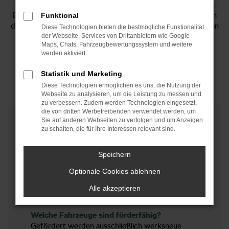
für den Kauf von Elektrofahrzeugen und Plug-in-Hybriden.
Besonders einkommensschwache Haushalte profitieren von
Funktional
den neuen Förderregelungen, die einen Fahrzeugwechsel nun
Diese Technologien bieten die bestmögliche Funktionalität
realistischer machen. Damit setzt die Regierung ein klares
der Webseite. Services von Drittanbietern wie Google
Maps, Chats, Fahrzeugbewertungssystem und weitere
Zeichen für mehr soziale Gerechtigkeit bei der
werden aktiviert.
Mobilitätswende.
Statistik und Marketing
Jetzt Förderung berechnen
Diese Technologien ermöglichen es uns, die Nutzung der
Webseite zu analysieren, um die Leistung zu messen und
zu verbessern. Zudem werden Technologien eingesetzt,
die von dritten Werbetreibenden verwendet werden, um
Sie auf anderen Webseiten zu verfolgen und um Anzeigen
zu schalten, die für Ihre Interessen relevant sind.
Die wichtigsten Fakten
Beginn der Förderung:
Speichern
Finanzielle Unterstützung wird für Fahrzeuge
Optionale Cookies ablehnen
gewährt, die ab dem 1. Januar 2026 neu
zugelassen werden – dies gilt auch für
Alle akzeptieren
Zulassungen im Nachgang zu diesem Stichtag.
Welche Fahrzeuge sind förderfähig?
Gefördert werden ausschließlich werksneue