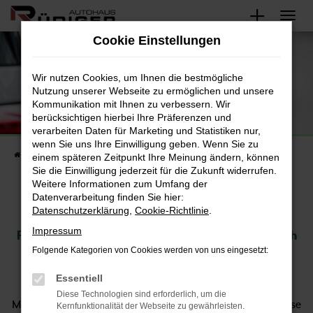
Zum
Hauptinhalt
Cookie Einstellungen
springen
Jetzt bis zu 6.000 € Förderung sichern
Wir nutzen Cookies, um Ihnen die bestmögliche
Nutzung unserer Webseite zu ermöglichen und unsere
Kommunikation mit Ihnen zu verbessern. Wir
berücksichtigen hierbei Ihre Präferenzen und
verarbeiten Daten für Marketing und Statistiken nur,
wenn Sie uns Ihre Einwilligung geben. Wenn Sie zu
Startseite
Fahrzeuge
E-Auto Förderung
einem späteren Zeitpunkt Ihre Meinung ändern, können
Sie die Einwilligung jederzeit für die Zukunft widerrufen.
Weitere Informationen zum Umfang der
Datenverarbeitung finden Sie hier:
E-Auto Förderung 2026
Datenschutzerklärung
,
Cookie-Richtlinie
.
Impressum
Förderung für Elektrofahrzeuge 2026: Was sich
Folgende Kategorien von Cookies werden von uns eingesetzt:
ändert und wer profitiert
Ab Januar 2026 rückt die Bundesregierung erneut die
Essentiell
Förderung der Elektromobilität in den Fokus ihrer
Diese Technologien sind erforderlich, um die
Maßnahmen. Im Mittelpunkt stehen hierbei gezielte Zuschüsse
Kernfunktionalität der Webseite zu gewährleisten.