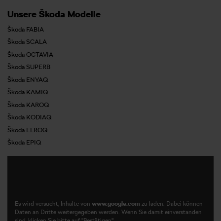
Unsere Škoda Modelle
Škoda FABIA
Škoda SCALA
Škoda OCTAVIA
Škoda SUPERB
Škoda ENYAQ
Škoda KAMIQ
Škoda KAROQ
Škoda KODIAQ
Škoda ELROQ
Škoda EPIQ
Es wird versucht, Inhalte von
www.google.com
zu laden. Dabei können
Daten an Dritte weitergegeben werden. Wenn Sie damit einverstanden
sind, klicken Sie bitte auf "Bestätigen".