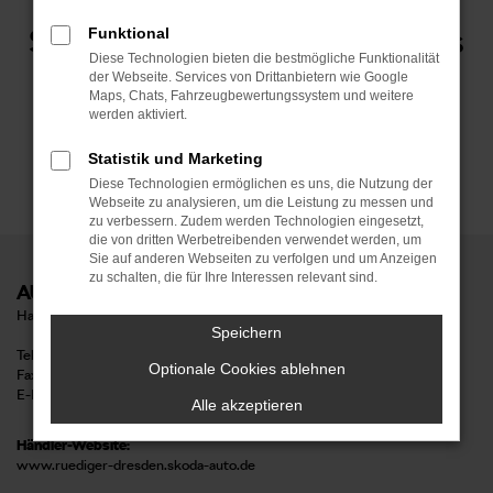
Stellenangebote bei Autohaus
Funktional
Diese Technologien bieten die bestmögliche Funktionalität
der Webseite. Services von Drittanbietern wie Google
Rüdiger.
Maps, Chats, Fahrzeugbewertungssystem und weitere
werden aktiviert.
Statistik und Marketing
Diese Technologien ermöglichen es uns, die Nutzung der
Webseite zu analysieren, um die Leistung zu messen und
zu verbessern. Zudem werden Technologien eingesetzt,
die von dritten Werbetreibenden verwendet werden, um
Sie auf anderen Webseiten zu verfolgen und um Anzeigen
zu schalten, die für Ihre Interessen relevant sind.
AUTOHAUS RÜDIGER GmbH
Hamburger Straße 35, 01067 Dresden
Speichern
Tel: 0351 86753 - 10
Optionale Cookies ablehnen
Fax: 0351 86753 - 20
E-Mail:
info@skoda-dresden.de
Alle akzeptieren
Händler-Website:
www.ruediger-dresden.skoda-auto.de