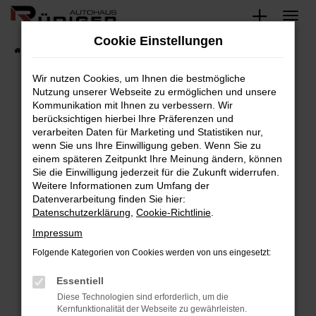
Zum
Hauptinhalt
Cookie Einstellungen
springen
Startseite
Karriere
Wir nutzen Cookies, um Ihnen die bestmögliche
Nutzung unserer Webseite zu ermöglichen und unsere
Kommunikation mit Ihnen zu verbessern. Wir
berücksichtigen hierbei Ihre Präferenzen und
verarbeiten Daten für Marketing und Statistiken nur,
wenn Sie uns Ihre Einwilligung geben. Wenn Sie zu
Aktuelle Jobs
einem späteren Zeitpunkt Ihre Meinung ändern, können
Sie die Einwilligung jederzeit für die Zukunft widerrufen.
An dieser Stelle finden Sie
Weitere Informationen zum Umfang der
Datenverarbeitung finden Sie hier:
Datenschutzerklärung
,
Cookie-Richtlinie
.
kompakt die neuesten
Impressum
Folgende Kategorien von Cookies werden von uns eingesetzt:
Informationen
Essentiell
rund um unsere
Diese Technologien sind erforderlich, um die
Kernfunktionalität der Webseite zu gewährleisten.