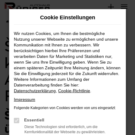
Zum
Hauptinhalt
Cookie Einstellungen
springen
Startseite
Škoda
Škoda Citigo kaufen bei AUTOHAUS RÜDIGER
Wir nutzen Cookies, um Ihnen die bestmögliche
Nutzung unserer Webseite zu ermöglichen und unsere
Škoda Citigo
Kommunikation mit Ihnen zu verbessern. Wir
berücksichtigen hierbei Ihre Präferenzen und
kaufen bei
verarbeiten Daten für Marketing und Statistiken nur,
wenn Sie uns Ihre Einwilligung geben. Wenn Sie zu
einem späteren Zeitpunkt Ihre Meinung ändern, können
AUTOHAUS
Sie die Einwilligung jederzeit für die Zukunft widerrufen.
Weitere Informationen zum Umfang der
Datenverarbeitung finden Sie hier:
RÜDIGER
Datenschutzerklärung
,
Cookie-Richtlinie
.
Impressum
Folgende Kategorien von Cookies werden von uns eingesetzt:
Škoda Citigo –
Essentiell
überzeugende
Diese Technologien sind erforderlich, um die
Kernfunktionalität der Webseite zu gewährleisten.