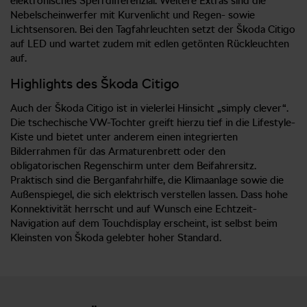
elektronisches Sperrdifferenzial. Weitere Extras sind die
Nebelscheinwerfer mit Kurvenlicht und Regen- sowie
Lichtsensoren. Bei den Tagfahrleuchten setzt der Škoda Citigo
auf LED und wartet zudem mit edlen getönten Rückleuchten
auf.
Highlights des Škoda Citigo
Auch der Škoda Citigo ist in vielerlei Hinsicht „simply clever“.
Die tschechische VW-Tochter greift hierzu tief in die Lifestyle-
Kiste und bietet unter anderem einen integrierten
Bilderrahmen für das Armaturenbrett oder den
obligatorischen Regenschirm unter dem Beifahrersitz.
Praktisch sind die Berganfahrhilfe, die Klimaanlage sowie die
Außenspiegel, die sich elektrisch verstellen lassen. Dass hohe
Konnektivität herrscht und auf Wunsch eine Echtzeit-
Navigation auf dem Touchdisplay erscheint, ist selbst beim
Kleinsten von Škoda gelebter hoher Standard.