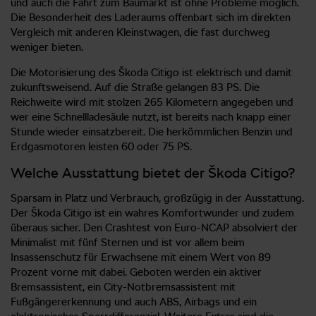
und auch die Fahrt zum Baumarkt ist ohne Probleme möglich.
Die Besonderheit des Laderaums offenbart sich im direkten
Vergleich mit anderen Kleinstwagen, die fast durchweg
weniger bieten.
Die Motorisierung des Škoda Citigo ist elektrisch und damit
zukunftsweisend. Auf die Straße gelangen 83 PS. Die
Reichweite wird mit stolzen 265 Kilometern angegeben und
wer eine Schnellladesäule nutzt, ist bereits nach knapp einer
Stunde wieder einsatzbereit. Die herkömmlichen Benzin und
Erdgasmotoren leisten 60 oder 75 PS.
Welche Ausstattung bietet der Škoda Citigo?
Sparsam in Platz und Verbrauch, großzügig in der Ausstattung.
Der Škoda Citigo ist ein wahres Komfortwunder und zudem
überaus sicher. Den Crashtest von Euro-NCAP absolviert der
Minimalist mit fünf Sternen und ist vor allem beim
Insassenschutz für Erwachsene mit einem Wert von 89
Prozent vorne mit dabei. Geboten werden ein aktiver
Bremsassistent, ein City-Notbremsassistent mit
Fußgängererkennung und auch ABS, Airbags und ein