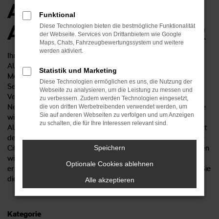
Angebote beim
Funktional
AUTOHAUS RÜDIGER
Diese Technologien bieten die bestmögliche Funktionalität
der Webseite. Services von Drittanbietern wie Google
Maps, Chats, Fahrzeugbewertungssystem und weitere
werden aktiviert.
Ihre Suche nach einem Škoda Citigo ist zu Ende. Beim
AUTOHAUS RÜDIGER erhalten Sie dieses herausragende
Statistik und Marketing
Modell sowohl als Neuwagen als auch als Tageszulassung.
Diese Technologien ermöglichen es uns, die Nutzung der
Selbstverständlich bieten wir Ihnen auch verschiedene
Webseite zu analysieren, um die Leistung zu messen und
Versionen in Form eines Gebrauchtwagens oder eines Fast-
zu verbessern. Zudem werden Technologien eingesetzt,
Neuwagens alias Jahreswagens. Eine der Besonderheiten, die
die von dritten Werbetreibenden verwendet werden, um
Sie auf anderen Webseiten zu verfolgen und um Anzeigen
wir Ihnen bieten, ist die umfangreiche Beratung. Das
zu schalten, die für Ihre Interessen relevant sind.
AUTOHAUS RÜDIGER kennt sich seit mehr als 25 Jahren mit
der Škoda Citigo aus und hat in dieser Zeit bereits zahlreiche
Citigo verkauft. Alle Fragen rund um den Škoda Citigo können
Speichern
wir mit unserem 50-köpfigen Team problemlos und
Optionale Cookies ablehnen
erschöpfend beantworten. Sprechen Sie uns an und lernen Sie
die Vorzüge eines echten Familienbetriebs kennen.
Alle akzeptieren
Kategorie