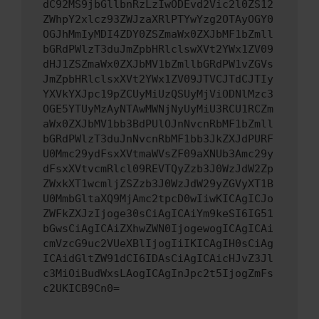
dC92MS9jbGllbnRzLzIwODEvd2Vic2l0ZS12
ZWhpY2xlcz93ZWJzaXRlPTYwYzg2OTAyOGY0
OGJhMmIyMDI4ZDY0ZSZmaWx0ZXJbMF1bZmll
bGRdPWlzT3duJmZpbHRlclswXVt2YWx1ZV09
dHJ1ZSZmaWx0ZXJbMV1bZmllbGRdPW1vZGVs
JmZpbHRlclsxXVt2YWx1ZV09JTVCJTdCJTIy
YXVkYXJpc19pZCUyMiUzQSUyMjViODNlMzc3
OGE5YTUyMzAyNTAwMWNjNyUyMiU3RCU1RCZm
aWx0ZXJbMV1bb3BdPUlOJnNvcnRbMF1bZmll
bGRdPWlzT3duJnNvcnRbMF1bb3JkZXJdPURF
U0Mmc29ydFsxXVtmaWVsZF09aXNUb3Amc29y
dFsxXVtvcmRlcl09REVTQyZzb3J0WzJdW2Zp
ZWxkXT1wcmljZSZzb3J0WzJdW29yZGVyXT1B
U0MmbGltaXQ9MjAmc2tpcD0wIiwKICAgICJo
ZWFkZXJzIjoge30sCiAgICAiYm9keSI6IG51
bGwsCiAgICAiZXhwZWN0IjogewogICAgICAi
cmVzcG9uc2VUeXBlIjogIiIKICAgIH0sCiAg
ICAidGltZW91dCI6IDAsCiAgICAicHJvZ3Jl
c3MiOiBudWxsLAogICAgInJpc2t5IjogZmFs
c2UKICB9Cn0=