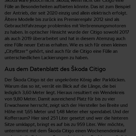
Škoda wäre jedoch nicht Škoda, wenn nicht der Citigo eine
Fülle an Besonderheiten aufbieten könnte. Das ist zum Beispiel
der Antrieb, der seit 2020 einzig und allein elektrisch erfolgt.
Ältere Modelle bis zurück ins Premierenjahr 2012 sind als
Gebrauchtfahrzeuge problemlos mit Verbrennungsmotoren
zu haben. In optischer Hinsicht wurde der Citigo sowohl 2017
als auch 2019 überarbeitet und hat in diesem Atemzug auch
eine Fülle neuer Extras erhalten. Wie es sich für einen kleinen
„Cityflitzer“ gehört, sind auch für die Citigo eine Fülle an
unterschiedlichen Lackierungen zu haben.
Aus dem Datenblatt des Škoda Citigo
Der Škoda Citigo ist der ungekrönte König aller Parklücken.
Warum das so ist, verrät ein Blick auf die Länge, die bei
lediglich 3,60 Meter liegt. Hieraus resultiert ein Wendekreis
von 9,80 Meter. Damit ausreichend Platz für bis zu vier
Erwachsene herrscht, zeigt sich der Hersteller bei Breite und
Höhe mit 1,65 Meter und 1,48 Meter eher spendabel. Und der
Kofferraum? Hier sind 251 Liter gesetzt und wer die hinteren
Sitze umklappt, bringt es auf bis zu 959 Liter. Wer möchte,
unternimmt mit dem Škoda Citigo einen Wochenendeinkauf