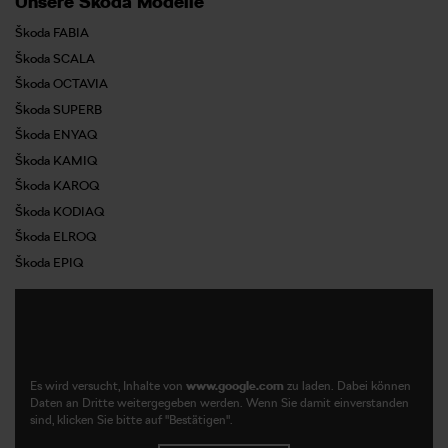
Unsere Škoda Modelle
Škoda FABIA
Škoda SCALA
Škoda OCTAVIA
Škoda SUPERB
Škoda ENYAQ
Škoda KAMIQ
Škoda KAROQ
Škoda KODIAQ
Škoda ELROQ
Škoda EPIQ
Es wird versucht, Inhalte von
www.google.com
zu laden. Dabei können
Daten an Dritte weitergegeben werden. Wenn Sie damit einverstanden
sind, klicken Sie bitte auf "Bestätigen".