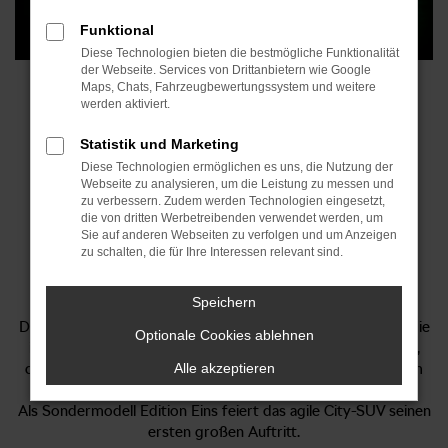
Funktional
Diese Technologien bieten die bestmögliche Funktionalität
der Webseite. Services von Drittanbietern wie Google
Maps, Chats, Fahrzeugbewertungssystem und weitere
werden aktiviert.
Statistik und Marketing
Oooooh
sagen,
Diese Technologien ermöglichen es uns, die Nutzung der
Webseite zu analysieren, um die Leistung zu messen und
Woooow
fühlen,
zu verbessern. Zudem werden Technologien eingesetzt,
die von dritten Werbetreibenden verwendet werden, um
Sie auf anderen Webseiten zu verfolgen und um Anzeigen
zu schalten, die für Ihre Interessen relevant sind.
Epiq
fahren.
Speichern
Der neue 100 % elektrische Škoda Epiq bringt frische Energie
Optionale Cookies ablehnen
in die Stadt: dynamisch, lebendig und voller cleverer Ideen,
die den Alltag einfacher machen. Das macht den Škoda zum
Alle akzeptieren
perfekten Begleiter für alle, die urban unterwegs sind.
Als Sondermodell Edition Eins feiert das agile City-SUV seinen
ersten großen Auftritt.