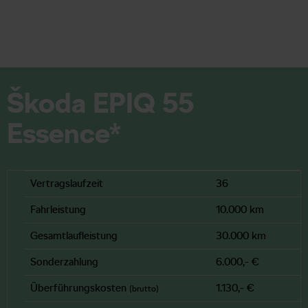
Škoda EPIQ 55
Essence*
Vertragslaufzeit
36
Fahrleistung
10.000 km
Gesamtlaufleistung
30.000 km
Sonderzahlung
6.000,- €
Überführungskosten
1.130,- €
(brutto)