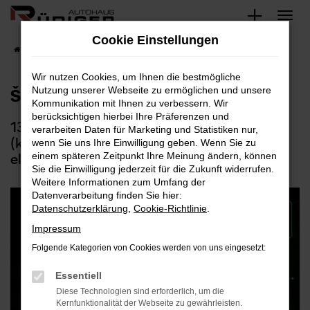
Zum
Hauptinhalt
Cookie Einstellungen
springen
Startseite
Über Uns
Blog
Wir nutzen Cookies, um Ihnen die bestmögliche
Nutzung unserer Webseite zu ermöglichen und unsere
Škoda EPIQ
Kommunikation mit Ihnen zu verbessern. Wir
berücksichtigen hierbei Ihre Präferenzen und
13,7 kWh/100 km; CO2-Emissionen
verarbeiten Daten für Marketing und Statistiken nur,
(kombiniert): 0 g/km; CO2-Klasse: A;
wenn Sie uns Ihre Einwilligung geben. Wenn Sie zu
elektrische Reichweite: 430–440 km
einem späteren Zeitpunkt Ihre Meinung ändern, können
Sie die Einwilligung jederzeit für die Zukunft widerrufen.
Weitere Informationen zum Umfang der
Datenverarbeitung finden Sie hier:
Datenschutzerklärung
,
Cookie-Richtlinie
.
Impressum
Folgende Kategorien von Cookies werden von uns eingesetzt:
Essentiell
Diese Technologien sind erforderlich, um die
Kernfunktionalität der Webseite zu gewährleisten.