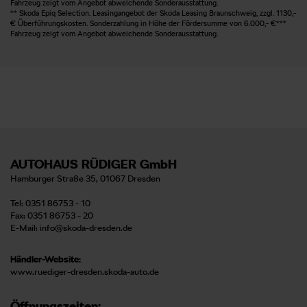
Fahrzeug zeigt vom Angebot abweichende Sonderausstattung.
** Skoda Epiq Selection. Leasingangebot der Skoda Leasing Braunschweig, zzgl. 1130,-
€ Überführungskosten. Sonderzahlung in Höhe der Fördersumme von 6.000,- €***
Fahrzeug zeigt vom Angebot abweichende Sonderausstattung.
AUTOHAUS RÜDIGER GmbH
Hamburger Straße 35, 01067 Dresden
Tel: 0351 86753 - 10
Fax: 0351 86753 - 20
E-Mail:
info@skoda-dresden.de
Händler-Website:
www.ruediger-dresden.skoda-auto.de
Öffnungszeiten: