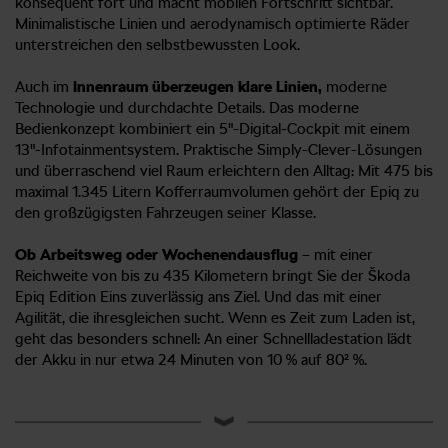
konsequent fort und macht mobilen Fortschritt sichtbar.
Minimalistische Linien und aerodynamisch optimierte Räder
unterstreichen den selbstbewussten Look.
Auch im
Innenraum überzeugen klare Linien,
moderne
Technologie und durchdachte Details. Das moderne
Bedienkonzept kombiniert ein 5"-Digital-Cockpit mit einem
13"-Infotainmentsystem. Praktische Simply-Clever-Lösungen
und überraschend viel Raum erleichtern den Alltag: Mit 475 bis
maximal 1.345 Litern Kofferraumvolumen gehört der Epiq zu
den großzügigsten Fahrzeugen seiner Klasse.
Ob Arbeitsweg oder Wochenendausflug
– mit einer
Reichweite von bis zu 435 Kilometern bringt Sie der Škoda
Epiq Edition Eins zuverlässig ans Ziel. Und das mit einer
Agilität, die ihresgleichen sucht. Wenn es Zeit zum Laden ist,
geht das besonders schnell: An einer Schnellladestation lädt
der Akku in nur etwa 24 Minuten von 10 % auf 80² %.