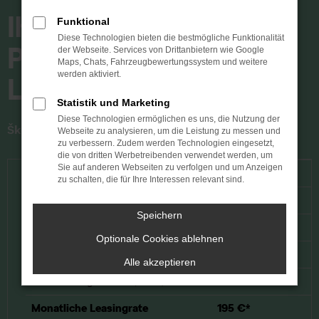
Ihr individuelles
Funktional
Diese Technologien bieten die bestmögliche Funktionalität
Privat-
der Webseite. Services von Drittanbietern wie Google
Maps, Chats, Fahrzeugbewertungssystem und weitere
4
werden aktiviert.
Leasingangebot
Statistik und Marketing
Diese Technologien ermöglichen es uns, die Nutzung der
Škoda Octavia Combi Tour 1.5 TSI, 85 kW
Webseite zu analysieren, um die Leistung zu messen und
zu verbessern. Zudem werden Technologien eingesetzt,
die von dritten Werbetreibenden verwendet werden, um
Sie auf anderen Webseiten zu verfolgen und um Anzeigen
Vertragslaufzeit
48 Monate
zu schalten, die für Ihre Interessen relevant sind.
Fahrleistung
10.000 km
Speichern
Gesamtlaufleistung
40.000 km
Optionale Cookies ablehnen
Leasing-Sonderzahlung
4.000 €
Alle akzeptieren
Überführungskosten
980 €
(brutto)
Monatliche Leasingrate
195 €*