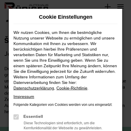
Zum
Hauptinhalt
Cookie Einstellungen
springen
Startseite
Über Uns
Blog
Wir nutzen Cookies, um Ihnen die bestmögliche
Nutzung unserer Webseite zu ermöglichen und unsere
Škoda Octavia Combi Tour
Kommunikation mit Ihnen zu verbessern. Wir
berücksichtigen hierbei Ihre Präferenzen und
Jetzt ein Privatleasing-Angebot sichern!
verarbeiten Daten für Marketing und Statistiken nur,
wenn Sie uns Ihre Einwilligung geben. Wenn Sie zu
einem späteren Zeitpunkt Ihre Meinung ändern, können
Der Škoda Octavia ist seit jeher ein Bestseller. Sein
Sie die Einwilligung jederzeit für die Zukunft widerrufen.
großzügiges Raumangebot, hervorragendes Fahrverhalten
Weitere Informationen zum Umfang der
und ein überzeugendes Preis-Leistungs-Verhältnis setzen neue
Datenverarbeitung finden Sie hier:
Maßstäbe. Mit dem Sondermodell Škoda Octavia führt Škoda
Datenschutzerklärung
,
Cookie-Richtlinie
.
den Erfolg des beliebten Kompaktwagens nahtlos fort.
Impressum
Zeitgemäße Designelemente und eine hochwertige
Folgende Kategorien von Cookies werden von uns eingesetzt:
Ausstattung machen den Škoda Octavia Combi Tour zu einem
herausragenden Vertreter der Tour-Sondermodelle.
Essentiell
Diese Technologien sind erforderlich, um die
Kernfunktionalität der Webseite zu gewährleisten.