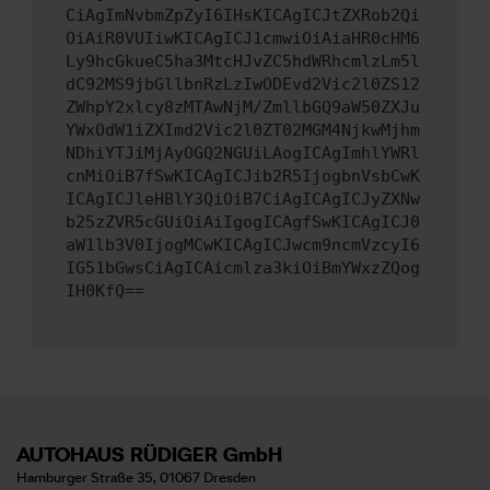
CiAgImNvbmZpZyI6IHsKICAgICJtZXRob2Qi
OiAiR0VUIiwKICAgICJ1cmwiOiAiaHR0cHM6
Ly9hcGkueC5ha3MtcHJvZC5hdWRhcmlzLm5l
dC92MS9jbGllbnRzLzIwODEvd2Vic2l0ZS12
ZWhpY2xlcy8zMTAwNjM/ZmllbGQ9aW50ZXJu
YWxOdW1iZXImd2Vic2l0ZT02MGM4NjkwMjhm
NDhiYTJiMjAyOGQ2NGUiLAogICAgImhlYWRl
cnMiOiB7fSwKICAgICJib2R5IjogbnVsbCwK
ICAgICJleHBlY3QiOiB7CiAgICAgICJyZXNw
b25zZVR5cGUiOiAiIgogICAgfSwKICAgICJ0
aW1lb3V0IjogMCwKICAgICJwcm9ncmVzcyI6
IG51bGwsCiAgICAicmlza3kiOiBmYWxzZQog
IH0KfQ==
AUTOHAUS RÜDIGER GmbH
Hamburger Straße 35, 01067 Dresden