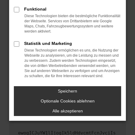
Fenster?
Funktional
Starte dein Gerät neu.
Diese Technologien bieten die bestmögliche Funktionalität
Das kann manchmal helfen, vorübergehende
der Webseite. Services von Drittanbietern wie Google
Maps, Chats, Fahrzeugbewertungssystem und weitere
Probleme zu beheben.
werden aktiviert.
Stelle sicher, dass dein Browser und dein
Betriebssystem auf dem neuesten Stand
Statistik und Marketing
sind.
Diese Technologien ermöglichen es uns, die Nutzung der
Webseite zu analysieren, um die Leistung zu messen und
Veraltete Software birgt nicht nur ein
zu verbessern. Zudem werden Technologien eingesetzt,
Sicherheitsrisiko, sondern kann auch dazu
die von dritten Werbetreibenden verwendet werden, um
führen, dass bestimmte Funktionen nicht mehr
Sie auf anderen Webseiten zu verfolgen und um Anzeigen
unterstützt werden.
zu schalten, die für Ihre Interessen relevant sind.
Wende dich an den Webseitenbetreiber.
Speichern
Wenn du alle oben genannten Schritte versucht
hast, kontaktiere uns bitte. Wir werden
Optionale Cookies ablehnen
versuchen, das Problem zu beheben. Du kannst
Alle akzeptieren
uns diesen Text schicken, um uns bei der
Fehlersuche zu unterstützen:
ewogICJuYW1lIjogIk5ldHdvcmtFcnJvciIs