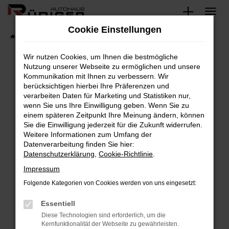
Zum
Hauptinhalt
Cookie Einstellungen
springen
Startseite
Fahrzeuge
Fahrzeugsuche
Wir nutzen Cookies, um Ihnen die bestmögliche
Nutzung unserer Webseite zu ermöglichen und unsere
Kommunikation mit Ihnen zu verbessern. Wir
Fehler: Network Error
berücksichtigen hierbei Ihre Präferenzen und
verarbeiten Daten für Marketing und Statistiken nur,
Beim Laden ist ein Fehler aufgetreten.
wenn Sie uns Ihre Einwilligung geben. Wenn Sie zu
Hier sind ein paar Tipps, die dir helfen können:
einem späteren Zeitpunkt Ihre Meinung ändern, können
Sie die Einwilligung jederzeit für die Zukunft widerrufen.
Überprüfe deine Firewall und deine
Weitere Informationen zum Umfang der
Internetverbindung.
Datenverarbeitung finden Sie hier:
Datenschutzerklärung
,
Cookie-Richtlinie
.
Laden andere Webseiten, zum Beispiel deine
Suchmaschine?
Impressum
Prüfe deine Browsererweiterungen.
Folgende Kategorien von Cookies werden von uns eingesetzt:
Manche Erweiterungen, wie Werbeblocker,
Essentiell
können das Laden bestimmter Seiten
verhindern. Funktioniert die Seite in einem
Diese Technologien sind erforderlich, um die
Kernfunktionalität der Webseite zu gewährleisten.
anderen Browser oder in einem privaten