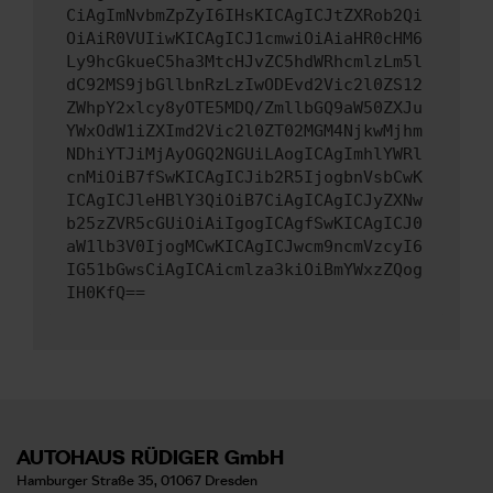
CiAgImNvbmZpZyI6IHsKICAgICJtZXRob2Qi
OiAiR0VUIiwKICAgICJ1cmwiOiAiaHR0cHM6
Ly9hcGkueC5ha3MtcHJvZC5hdWRhcmlzLm5l
dC92MS9jbGllbnRzLzIwODEvd2Vic2l0ZS12
ZWhpY2xlcy8yOTE5MDQ/ZmllbGQ9aW50ZXJu
YWxOdW1iZXImd2Vic2l0ZT02MGM4NjkwMjhm
NDhiYTJiMjAyOGQ2NGUiLAogICAgImhlYWRl
cnMiOiB7fSwKICAgICJib2R5IjogbnVsbCwK
ICAgICJleHBlY3QiOiB7CiAgICAgICJyZXNw
b25zZVR5cGUiOiAiIgogICAgfSwKICAgICJ0
aW1lb3V0IjogMCwKICAgICJwcm9ncmVzcyI6
IG51bGwsCiAgICAicmlza3kiOiBmYWxzZQog
IH0KfQ==
AUTOHAUS RÜDIGER GmbH
Hamburger Straße 35, 01067 Dresden