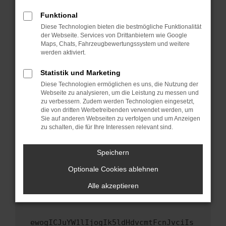
Fenster?
Funktional
Starte dein Gerät neu.
Diese Technologien bieten die bestmögliche Funktionalität
Das kann manchmal helfen, vorübergehende
der Webseite. Services von Drittanbietern wie Google
Maps, Chats, Fahrzeugbewertungssystem und weitere
Probleme zu beheben.
werden aktiviert.
Stelle sicher, dass dein Browser und dein
Betriebssystem auf dem neuesten Stand
Statistik und Marketing
sind.
Diese Technologien ermöglichen es uns, die Nutzung der
Webseite zu analysieren, um die Leistung zu messen und
Veraltete Software birgt nicht nur ein
zu verbessern. Zudem werden Technologien eingesetzt,
Sicherheitsrisiko, sondern kann auch dazu
die von dritten Werbetreibenden verwendet werden, um
führen, dass bestimmte Funktionen nicht mehr
Sie auf anderen Webseiten zu verfolgen und um Anzeigen
unterstützt werden.
zu schalten, die für Ihre Interessen relevant sind.
Wende dich an den Webseitenbetreiber.
Speichern
Wenn du alle oben genannten Schritte versucht
hast, kontaktiere uns bitte. Wir werden
Optionale Cookies ablehnen
versuchen, das Problem zu beheben. Du kannst
Alle akzeptieren
uns diesen Text schicken, um uns bei der
Fehlersuche zu unterstützen:
ewogICJuYW1lIjogIk5ldHdvcmtFcnJvciIs