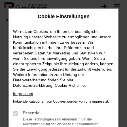
Zum
Hauptinhalt
Cookie Einstellungen
springen
Startseite
Fahrzeuge
Fahrzeugsuche
Wir nutzen Cookies, um Ihnen die bestmögliche
Nutzung unserer Webseite zu ermöglichen und unsere
Kommunikation mit Ihnen zu verbessern. Wir
Fehler: Network Error
berücksichtigen hierbei Ihre Präferenzen und
verarbeiten Daten für Marketing und Statistiken nur,
Beim Laden ist ein Fehler aufgetreten.
wenn Sie uns Ihre Einwilligung geben. Wenn Sie zu
Hier sind ein paar Tipps, die dir helfen können:
einem späteren Zeitpunkt Ihre Meinung ändern, können
Sie die Einwilligung jederzeit für die Zukunft widerrufen.
Überprüfe deine Firewall und deine
Weitere Informationen zum Umfang der
Internetverbindung.
Datenverarbeitung finden Sie hier:
Datenschutzerklärung
,
Cookie-Richtlinie
.
Laden andere Webseiten, zum Beispiel deine
Suchmaschine?
Impressum
Prüfe deine Browsererweiterungen.
Folgende Kategorien von Cookies werden von uns eingesetzt:
Manche Erweiterungen, wie Werbeblocker,
Essentiell
können das Laden bestimmter Seiten
verhindern. Funktioniert die Seite in einem
Diese Technologien sind erforderlich, um die
Kernfunktionalität der Webseite zu gewährleisten.
anderen Browser oder in einem privaten