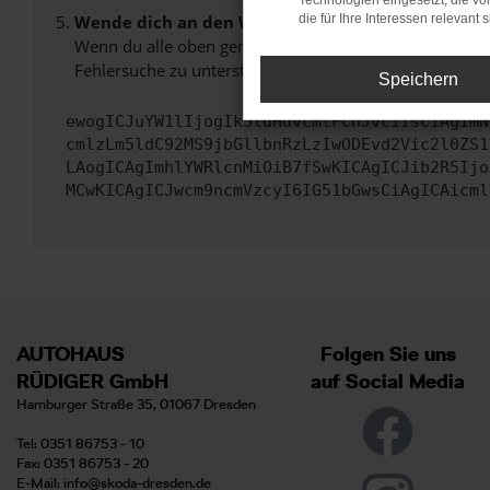
Technologien eingesetzt, die v
Wende dich an den Webseitenbetreiber.
die für Ihre Interessen relevant s
Wenn du alle oben genannten Schritte versucht hast, k
Fehlersuche zu unterstützen:
Speichern
ewogICJuYW1lIjogIk5ldHdvcmtFcnJvciIsCiAgImN
cmlzLm5ldC92MS9jbGllbnRzLzIwODEvd2Vic2l0ZS1
LAogICAgImhlYWRlcnMiOiB7fSwKICAgICJib2R5Ijo
MCwKICAgICJwcm9ncmVzcyI6IG51bGwsCiAgICAicml
AUTOHAUS
Folgen Sie uns
RÜDIGER GmbH
auf Social Media
Hamburger Straße 35, 01067 Dresden
Tel: 0351 86753 - 10
Fax: 0351 86753 - 20
E-Mail:
info@skoda-dresden.de