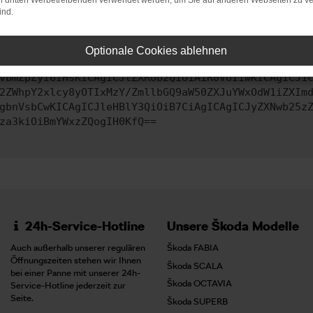
on dritten Werbetreibenden verwendet werden, um Sie auf anderen Webseiten zu ve
ind.
ontaktiere uns bitte. Wir werden versuchen, das Problem zu behe
Optionale Cookies ablehnen
vbmZpZyI6IHsKICAgICJtZXRob2QiOiAiR0VUIiwKICAgICJ1
2ZWhpY2xlcy8yOTIxMzY/ZmllbGQ9aW50ZXJuYWxOdW1iZXIm
gbnVsbCwKICAgICJleHBlY3QiOiB7CiAgICAgICJyZXNwb25z
za3kiOiBmYWxzZQogIH0KfQ==
24h-Service-Hotline
Unsere Škoda Modelle
Auch außerhalb unserer regulären
Škoda FABIA
Öffnungszeiten stehen wir Ihnen
Škoda SCALA
bei einer Panne mit unserer 24h-
Škoda OCTAVIA
Service-Hotline jederzeit zur
Seite.
Škoda SUPERB