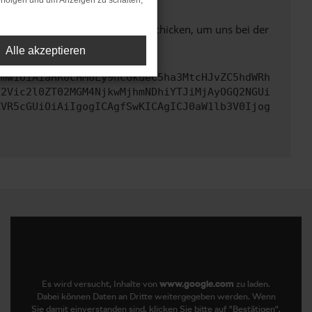
rfolgen und um Anzeigen zu schalten,
ben. Du kannst uns diesen Text schicken, um uns bei der
Alle akzeptieren
cmwiOiAiaHR0cHM6Ly9hcGkueC5ha3MtcHJvZC5hdWRh
d2Vic2l0ZT02MGM4NjkwMjhmNDhiYTJiMjAyOGQ2NGUi
ZVR5cGUiOiAiIgogICAgfSwKICAgICJ0aW1lb3V0Ijog
Es wird versucht, Inhalte von
www.google.com
zu laden.
Dabei können Daten an Dritte weitergegeben werden. Wenn
Sie damit einverstanden sind, klicken Sie bitte auf "Bestätigen".