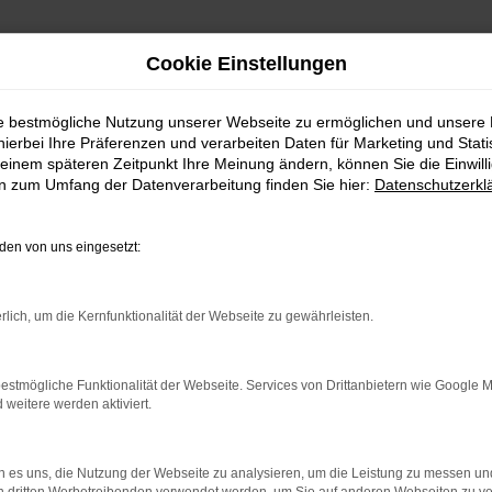
Cookie Einstellungen
ie bestmögliche Nutzung unserer Webseite zu ermöglichen und unsere
hierbei Ihre Präferenzen und verarbeiten Daten für Marketing und Stati
einem späteren Zeitpunkt Ihre Meinung ändern, können Sie die Einwillig
en zum Umfang der Datenverarbeitung finden Sie hier:
Datenschutzerkl
en von uns eingesetzt:
indung.
hine?
rlich, um die Kernfunktionalität der Webseite zu gewährleisten.
aden bestimmter Seiten verhindern. Funktioniert die Seite in e
estmögliche Funktionalität der Webseite. Services von Drittanbietern wie Google 
eitere werden aktiviert.
 zu beheben.
bssystem auf dem neuesten Stand sind.
 es uns, die Nutzung der Webseite zu analysieren, um die Leistung zu messen u
ko, sondern kann auch dazu führen, dass bestimmte Funktionen nic