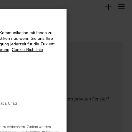
 Kommunikation mit Ihnen zu
stiken nur, wenn Sie uns Ihre
ung jederzeit für die Zukunft
ärung
,
Cookie-Richtlinie
.
inem anderen Browser oder in einem privaten Fenster?
Maps, Chats,
nd zu verbessern. Zudem werden
ht mehr unterstützt werden.