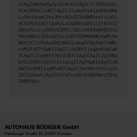
CiAgImNvbmZpZyI6IHsKICAgICJtZXRob2Qi
OiAiR0VUIiwKICAgICJ1cmwiOiAiaHR0cHM6
Ly9hcGkueC5ha3MtcHJvZC5hdWRhcmlzLm5l
dC92MS9jbGllbnRzLzIwODEvd2Vic2l0ZS12
ZWhpY2xlcy9HVzE2MTE/ZmllbGQ9aW50ZXJu
YWxOdW1iZXImd2Vic2l0ZT02MGM4NjkwMjhm
NDhiYTJiMjAyOGQ2NGUiLAogICAgImhlYWRl
cnMiOiB7fSwKICAgICJib2R5IjogbnVsbCwK
ICAgICJleHBlY3QiOiB7CiAgICAgICJyZXNw
b25zZVR5cGUiOiAiIgogICAgfSwKICAgICJ0
aW1lb3V0IjogMCwKICAgICJwcm9ncmVzcyI6
IG51bGwsCiAgICAicmlza3kiOiBmYWxzZQog
IH0KfQ==
AUTOHAUS RÜDIGER GmbH
Hamburger Straße 35, 01067 Dresden