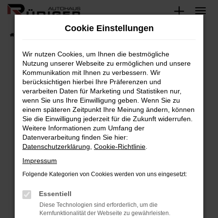
Zum
Hauptinhalt
Cookie Einstellungen
springen
Startseite
Fahrzeuge
Fahrzeugsuche
Wir nutzen Cookies, um Ihnen die bestmögliche
Nutzung unserer Webseite zu ermöglichen und unsere
Kommunikation mit Ihnen zu verbessern. Wir
Fehler: Network Error
berücksichtigen hierbei Ihre Präferenzen und
verarbeiten Daten für Marketing und Statistiken nur,
Beim Laden ist ein Fehler aufgetreten.
wenn Sie uns Ihre Einwilligung geben. Wenn Sie zu
Hier sind ein paar Tipps, die dir helfen können:
einem späteren Zeitpunkt Ihre Meinung ändern, können
Sie die Einwilligung jederzeit für die Zukunft widerrufen.
Überprüfe deine Firewall und deine
Weitere Informationen zum Umfang der
Internetverbindung.
Datenverarbeitung finden Sie hier:
Datenschutzerklärung
,
Cookie-Richtlinie
.
Laden andere Webseiten, zum Beispiel deine
Suchmaschine?
Impressum
Prüfe deine Browsererweiterungen.
Folgende Kategorien von Cookies werden von uns eingesetzt:
Manche Erweiterungen, wie Werbeblocker,
Essentiell
können das Laden bestimmter Seiten
verhindern. Funktioniert die Seite in einem
Diese Technologien sind erforderlich, um die
Kernfunktionalität der Webseite zu gewährleisten.
anderen Browser oder in einem privaten