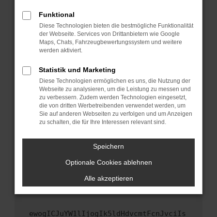
Fenster?
Funktional
Starte dein Gerät neu.
Diese Technologien bieten die bestmögliche Funktionalität
Das kann manchmal helfen, vorübergehende
der Webseite. Services von Drittanbietern wie Google
Maps, Chats, Fahrzeugbewertungssystem und weitere
Probleme zu beheben.
werden aktiviert.
Stelle sicher, dass dein Browser und dein
Betriebssystem auf dem neuesten Stand
Statistik und Marketing
sind.
Diese Technologien ermöglichen es uns, die Nutzung der
Webseite zu analysieren, um die Leistung zu messen und
Veraltete Software birgt nicht nur ein
zu verbessern. Zudem werden Technologien eingesetzt,
Sicherheitsrisiko, sondern kann auch dazu
die von dritten Werbetreibenden verwendet werden, um
führen, dass bestimmte Funktionen nicht mehr
Sie auf anderen Webseiten zu verfolgen und um Anzeigen
unterstützt werden.
zu schalten, die für Ihre Interessen relevant sind.
Wende dich an den Webseitenbetreiber.
Speichern
Wenn du alle oben genannten Schritte versucht
hast, kontaktiere uns bitte. Wir werden
Optionale Cookies ablehnen
versuchen, das Problem zu beheben. Du kannst
Alle akzeptieren
uns diesen Text schicken, um uns bei der
Fehlersuche zu unterstützen:
ewogICJuYW1lIjogIk5ldHdvcmtFcnJvciIs