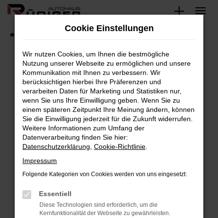
Zum
Hauptinhalt
Cookie Einstellungen
springen
Startseite
Fahrzeuge
Fahrzeugsuche
Wir nutzen Cookies, um Ihnen die bestmögliche
Nutzung unserer Webseite zu ermöglichen und unsere
Kommunikation mit Ihnen zu verbessern. Wir
Fehler: Network Error
berücksichtigen hierbei Ihre Präferenzen und
verarbeiten Daten für Marketing und Statistiken nur,
Beim Laden ist ein Fehler aufgetreten.
wenn Sie uns Ihre Einwilligung geben. Wenn Sie zu
Hier sind ein paar Tipps, die dir helfen können:
einem späteren Zeitpunkt Ihre Meinung ändern, können
Sie die Einwilligung jederzeit für die Zukunft widerrufen.
Überprüfe deine Firewall und deine
Weitere Informationen zum Umfang der
Internetverbindung.
Datenverarbeitung finden Sie hier:
Datenschutzerklärung
,
Cookie-Richtlinie
.
Laden andere Webseiten, zum Beispiel deine
Suchmaschine?
Impressum
Prüfe deine Browsererweiterungen.
Folgende Kategorien von Cookies werden von uns eingesetzt:
Manche Erweiterungen, wie Werbeblocker,
Essentiell
können das Laden bestimmter Seiten
verhindern. Funktioniert die Seite in einem
Diese Technologien sind erforderlich, um die
Kernfunktionalität der Webseite zu gewährleisten.
anderen Browser oder in einem privaten