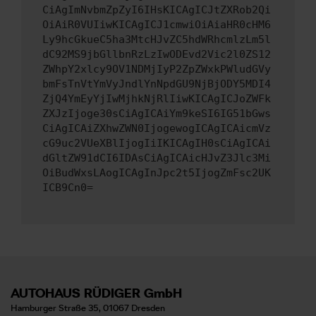
CiAgImNvbmZpZyI6IHsKICAgICJtZXRob2Qi
OiAiR0VUIiwKICAgICJ1cmwiOiAiaHR0cHM6
Ly9hcGkueC5ha3MtcHJvZC5hdWRhcmlzLm5l
dC92MS9jbGllbnRzLzIwODEvd2Vic2l0ZS12
ZWhpY2xlcy9OV1NDMjIyP2ZpZWxkPWludGVy
bmFsTnVtYmVyJndlYnNpdGU9NjBjODY5MDI4
ZjQ4YmEyYjIwMjhkNjRlIiwKICAgICJoZWFk
ZXJzIjoge30sCiAgICAiYm9keSI6IG51bGws
CiAgICAiZXhwZWN0IjogewogICAgICAicmVz
cG9uc2VUeXBlIjogIiIKICAgIH0sCiAgICAi
dGltZW91dCI6IDAsCiAgICAicHJvZ3Jlc3Mi
OiBudWxsLAogICAgInJpc2t5IjogZmFsc2UK
ICB9Cn0=
AUTOHAUS RÜDIGER GmbH
Hamburger Straße 35, 01067 Dresden