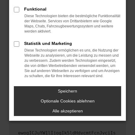
Fenster?
Funktional
Starte dein Gerät neu.
Diese Technologien bieten die bestmögliche Funktionalität
Das kann manchmal helfen, vorübergehende
der Webseite. Services von Drittanbietern wie Google
Maps, Chats, Fahrzeugbewertungssystem und weitere
Probleme zu beheben.
werden aktiviert.
Stelle sicher, dass dein Browser und dein
Betriebssystem auf dem neuesten Stand
Statistik und Marketing
sind.
Diese Technologien ermöglichen es uns, die Nutzung der
Webseite zu analysieren, um die Leistung zu messen und
Veraltete Software birgt nicht nur ein
zu verbessern. Zudem werden Technologien eingesetzt,
Sicherheitsrisiko, sondern kann auch dazu
die von dritten Werbetreibenden verwendet werden, um
führen, dass bestimmte Funktionen nicht mehr
Sie auf anderen Webseiten zu verfolgen und um Anzeigen
unterstützt werden.
zu schalten, die für Ihre Interessen relevant sind.
Wende dich an den Webseitenbetreiber.
Speichern
Wenn du alle oben genannten Schritte versucht
hast, kontaktiere uns bitte. Wir werden
Optionale Cookies ablehnen
versuchen, das Problem zu beheben. Du kannst
Alle akzeptieren
uns diesen Text schicken, um uns bei der
Fehlersuche zu unterstützen:
ewogICJuYW1lIjogIk5ldHdvcmtFcnJvciIs