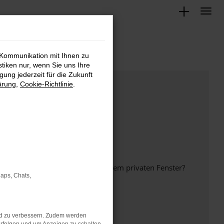
 Kommunikation mit Ihnen zu
stiken nur, wenn Sie uns Ihre
ung jederzeit für die Zukunft
ärung
,
Cookie-Richtlinie
.
inem anderen Browser oder in einem privaten Fenster?
Maps, Chats,
nd zu verbessern. Zudem werden
ht mehr unterstützt werden.