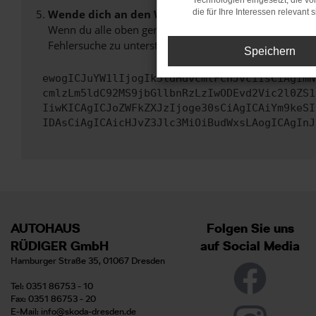
Technologien eingesetzt, die v
Wende dich an den Webseitenbetreiber.
die für Ihre Interessen relevant s
Wenn du alle oben genannten Schritte versucht hast, k
Fehlersuche zu unterstützen:
Speichern
ewogICJuYW1lIjogIk5ldHdvcmtFcnJvciIsCiAgImN
cmlzLm5ldC92MS9jbGllbnRzLzIwODEvd2Vic2l0ZS1
IiwKICAgICJoZWFkZXJzIjoge30sCiAgICAiYm9keSI
IDAsCiAgICAicHJvZ3Jlc3MiOiBudWxsLAogICAgInJ
AUTOHAUS
Folgen Sie uns
RÜDIGER GmbH
auf Social Media
Hamburger Straße 35, 01067 Dresden
Tel: 0351 86753 - 10
Fax: 0351 86753 - 20
E-Mail:
info@skoda-dresden.de