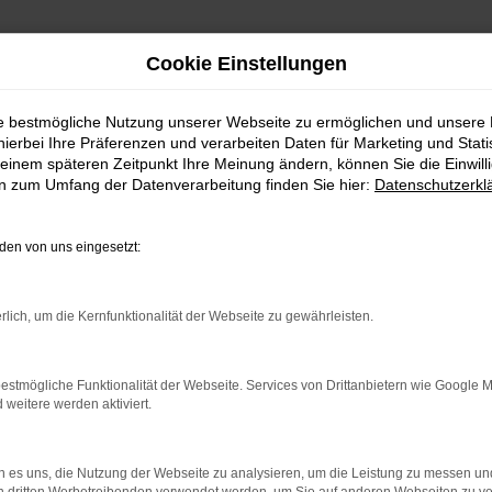
Cookie Einstellungen
ie bestmögliche Nutzung unserer Webseite zu ermöglichen und unsere
hierbei Ihre Präferenzen und verarbeiten Daten für Marketing und Stati
einem späteren Zeitpunkt Ihre Meinung ändern, können Sie die Einwillig
en zum Umfang der Datenverarbeitung finden Sie hier:
Datenschutzerkl
en von uns eingesetzt:
indung.
hine?
rlich, um die Kernfunktionalität der Webseite zu gewährleisten.
aden bestimmter Seiten verhindern. Funktioniert die Seite in e
estmögliche Funktionalität der Webseite. Services von Drittanbietern wie Google 
eitere werden aktiviert.
 zu beheben.
bssystem auf dem neuesten Stand sind.
 es uns, die Nutzung der Webseite zu analysieren, um die Leistung zu messen u
ko, sondern kann auch dazu führen, dass bestimmte Funktionen nic