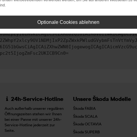
on dritten Werbetreibenden verwendet werden, um Sie auf anderen Webseiten zu ve
ind.
ontaktiere uns bitte. Wir werden versuchen, das Problem zu behe
Optionale Cookies ablehnen
vbmZpZyI6IHsKICAgICJtZXRob2QiOiAiR0VUIiwKICAgICJ1
2ZWhpY2xlcy9OV1NDMjIxP2ZpZWxkPWludGVybmFsTnVtYmVy
6IG51bGwsCiAgICAiZXhwZWN0IjogewogICAgICAicmVzcG9u
pc2t5IjogZmFsc2UKICB9Cn0=
24h-Service-Hotline
Unsere Škoda Modelle
Auch außerhalb unserer regulären
Škoda FABIA
Öffnungszeiten stehen wir Ihnen
Škoda SCALA
bei einer Panne mit unserer 24h-
Škoda OCTAVIA
Service-Hotline jederzeit zur
Seite.
Škoda SUPERB