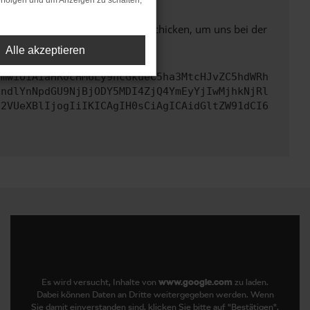
rfolgen und um Anzeigen zu schalten,
ben. Du kannst uns diesen Text schicken, um uns bei der
Alle akzeptieren
cmwiOiAiaHR0cHM6Ly9hcGkueC5ha3MtcHJvZC5hdWRh
JndlYnNpdGU9NjBjODY5MDI4ZjQ4YmEyYjIwMjhkNjRl
c2VUeXBlIjogIiIKICAgIH0sCiAgICAidGltZW91dCI6
Es wird versucht, Inhalte von
www.google.com
zu laden.
Dabei können Daten an Dritte weitergegeben werden. Wenn
Sie damit einverstanden sind, klicken Sie bitte auf "Bestätigen".