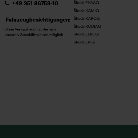
+49 351 86753-10
Škoda ENYAQ
Škoda KAMIQ
Škoda KAROQ
Fahrzeugbesichtigungen:
Škoda KODIAQ
Ohne Verkauf auch außerhalb
Škoda ELROQ
unseren Geschäftszeiten möglich
Škoda EPIQ