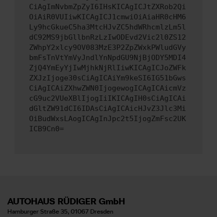
CiAgImNvbmZpZyI6IHsKICAgICJtZXRob2Qi
OiAiR0VUIiwKICAgICJ1cmwiOiAiaHR0cHM6
Ly9hcGkueC5ha3MtcHJvZC5hdWRhcmlzLm5l
dC92MS9jbGllbnRzLzIwODEvd2Vic2l0ZS12
ZWhpY2xlcy9OV083MzE3P2ZpZWxkPWludGVy
bmFsTnVtYmVyJndlYnNpdGU9NjBjODY5MDI4
ZjQ4YmEyYjIwMjhkNjRlIiwKICAgICJoZWFk
ZXJzIjoge30sCiAgICAiYm9keSI6IG51bGws
CiAgICAiZXhwZWN0IjogewogICAgICAicmVz
cG9uc2VUeXBlIjogIiIKICAgIH0sCiAgICAi
dGltZW91dCI6IDAsCiAgICAicHJvZ3Jlc3Mi
OiBudWxsLAogICAgInJpc2t5IjogZmFsc2UK
ICB9Cn0=
AUTOHAUS RÜDIGER GmbH
Hamburger Straße 35, 01067 Dresden