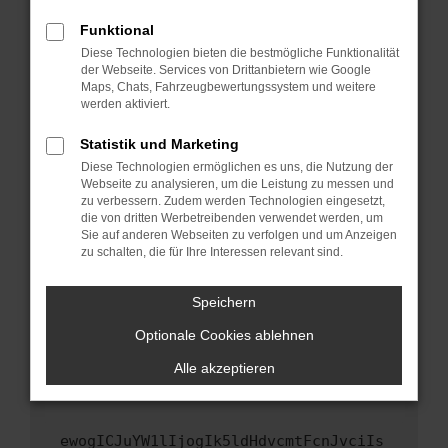
Fenster?
Funktional
Starte dein Gerät neu.
Diese Technologien bieten die bestmögliche Funktionalität
Das kann manchmal helfen, vorübergehende
der Webseite. Services von Drittanbietern wie Google
Maps, Chats, Fahrzeugbewertungssystem und weitere
Probleme zu beheben.
werden aktiviert.
Stelle sicher, dass dein Browser und dein
Betriebssystem auf dem neuesten Stand
Statistik und Marketing
sind.
Diese Technologien ermöglichen es uns, die Nutzung der
Webseite zu analysieren, um die Leistung zu messen und
Veraltete Software birgt nicht nur ein
zu verbessern. Zudem werden Technologien eingesetzt,
Sicherheitsrisiko, sondern kann auch dazu
die von dritten Werbetreibenden verwendet werden, um
führen, dass bestimmte Funktionen nicht mehr
Sie auf anderen Webseiten zu verfolgen und um Anzeigen
unterstützt werden.
zu schalten, die für Ihre Interessen relevant sind.
Wende dich an den Webseitenbetreiber.
Speichern
Wenn du alle oben genannten Schritte versucht
hast, kontaktiere uns bitte. Wir werden
Optionale Cookies ablehnen
versuchen, das Problem zu beheben. Du kannst
Alle akzeptieren
uns diesen Text schicken, um uns bei der
Fehlersuche zu unterstützen:
ewogICJuYW1lIjogIk5ldHdvcmtFcnJvciIs