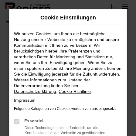
Zum
Hauptinhalt
Cookie Einstellungen
springen
Startseite
Fahrzeuge
Fahrzeugsuche
Wir nutzen Cookies, um Ihnen die bestmögliche
Nutzung unserer Webseite zu ermöglichen und unsere
Kommunikation mit Ihnen zu verbessern. Wir
Fehler: Network Error
berücksichtigen hierbei Ihre Präferenzen und
verarbeiten Daten für Marketing und Statistiken nur,
Beim Laden ist ein Fehler aufgetreten.
wenn Sie uns Ihre Einwilligung geben. Wenn Sie zu
Hier sind ein paar Tipps, die dir helfen können:
einem späteren Zeitpunkt Ihre Meinung ändern, können
Sie die Einwilligung jederzeit für die Zukunft widerrufen.
Überprüfe deine Firewall und deine
Weitere Informationen zum Umfang der
Internetverbindung.
Datenverarbeitung finden Sie hier:
Datenschutzerklärung
,
Cookie-Richtlinie
.
Laden andere Webseiten, zum Beispiel deine
Suchmaschine?
Impressum
Prüfe deine Browsererweiterungen.
Folgende Kategorien von Cookies werden von uns eingesetzt:
Manche Erweiterungen, wie Werbeblocker,
Essentiell
können das Laden bestimmter Seiten
verhindern. Funktioniert die Seite in einem
Diese Technologien sind erforderlich, um die
Kernfunktionalität der Webseite zu gewährleisten.
anderen Browser oder in einem privaten