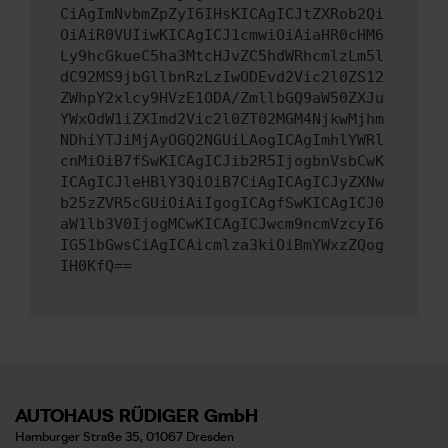
CiAgImNvbmZpZyI6IHsKICAgICJtZXRob2Qi
OiAiR0VUIiwKICAgICJ1cmwiOiAiaHR0cHM6
Ly9hcGkueC5ha3MtcHJvZC5hdWRhcmlzLm5l
dC92MS9jbGllbnRzLzIwODEvd2Vic2l0ZS12
ZWhpY2xlcy9HVzE1ODA/ZmllbGQ9aW50ZXJu
YWxOdW1iZXImd2Vic2l0ZT02MGM4NjkwMjhm
NDhiYTJiMjAyOGQ2NGUiLAogICAgImhlYWRl
cnMiOiB7fSwKICAgICJib2R5IjogbnVsbCwK
ICAgICJleHBlY3QiOiB7CiAgICAgICJyZXNw
b25zZVR5cGUiOiAiIgogICAgfSwKICAgICJ0
aW1lb3V0IjogMCwKICAgICJwcm9ncmVzcyI6
IG51bGwsCiAgICAicmlza3kiOiBmYWxzZQog
IH0KfQ==
AUTOHAUS RÜDIGER GmbH
Hamburger Straße 35, 01067 Dresden