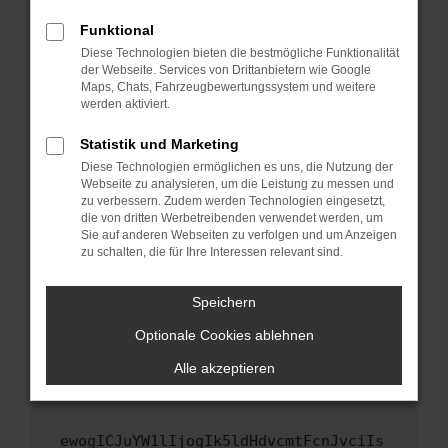
Fenster?
Funktional
Starte dein Gerät neu.
Diese Technologien bieten die bestmögliche Funktionalität
Das kann manchmal helfen, vorübergehende
der Webseite. Services von Drittanbietern wie Google
Maps, Chats, Fahrzeugbewertungssystem und weitere
Probleme zu beheben.
werden aktiviert.
Stelle sicher, dass dein Browser und dein
Betriebssystem auf dem neuesten Stand
Statistik und Marketing
sind.
Diese Technologien ermöglichen es uns, die Nutzung der
Webseite zu analysieren, um die Leistung zu messen und
Veraltete Software birgt nicht nur ein
zu verbessern. Zudem werden Technologien eingesetzt,
Sicherheitsrisiko, sondern kann auch dazu
die von dritten Werbetreibenden verwendet werden, um
führen, dass bestimmte Funktionen nicht mehr
Sie auf anderen Webseiten zu verfolgen und um Anzeigen
unterstützt werden.
zu schalten, die für Ihre Interessen relevant sind.
Wende dich an den Webseitenbetreiber.
Speichern
Wenn du alle oben genannten Schritte versucht
hast, kontaktiere uns bitte. Wir werden
Optionale Cookies ablehnen
versuchen, das Problem zu beheben. Du kannst
Alle akzeptieren
uns diesen Text schicken, um uns bei der
Fehlersuche zu unterstützen:
ewogICJuYW1lIjogIk5ldHdvcmtFcnJvciIs