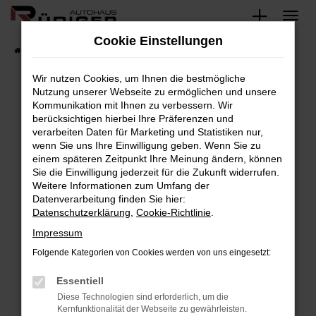
Zum
Hauptinhalt
Cookie Einstellungen
springen
Startseite
Fahrzeuge
Fahrzeugsuche
Wir nutzen Cookies, um Ihnen die bestmögliche
Nutzung unserer Webseite zu ermöglichen und unsere
Kommunikation mit Ihnen zu verbessern. Wir
Fehler: Network Error
berücksichtigen hierbei Ihre Präferenzen und
verarbeiten Daten für Marketing und Statistiken nur,
Beim Laden ist ein Fehler aufgetreten.
wenn Sie uns Ihre Einwilligung geben. Wenn Sie zu
Hier sind ein paar Tipps, die dir helfen können:
einem späteren Zeitpunkt Ihre Meinung ändern, können
Sie die Einwilligung jederzeit für die Zukunft widerrufen.
Überprüfe deine Firewall und deine
Weitere Informationen zum Umfang der
Internetverbindung.
Datenverarbeitung finden Sie hier:
Datenschutzerklärung
,
Cookie-Richtlinie
.
Laden andere Webseiten, zum Beispiel deine
Suchmaschine?
Impressum
Prüfe deine Browsererweiterungen.
Folgende Kategorien von Cookies werden von uns eingesetzt:
Manche Erweiterungen, wie Werbeblocker,
Essentiell
können das Laden bestimmter Seiten
verhindern. Funktioniert die Seite in einem
Diese Technologien sind erforderlich, um die
Kernfunktionalität der Webseite zu gewährleisten.
anderen Browser oder in einem privaten