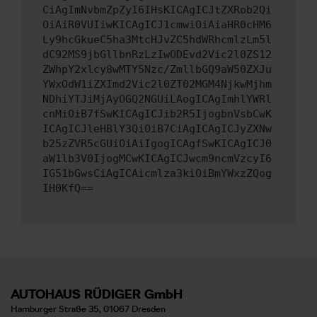
CiAgImNvbmZpZyI6IHsKICAgICJtZXRob2Qi
OiAiR0VUIiwKICAgICJ1cmwiOiAiaHR0cHM6
Ly9hcGkueC5ha3MtcHJvZC5hdWRhcmlzLm5l
dC92MS9jbGllbnRzLzIwODEvd2Vic2l0ZS12
ZWhpY2xlcy8wMTY5Nzc/ZmllbGQ9aW50ZXJu
YWxOdW1iZXImd2Vic2l0ZT02MGM4NjkwMjhm
NDhiYTJiMjAyOGQ2NGUiLAogICAgImhlYWRl
cnMiOiB7fSwKICAgICJib2R5IjogbnVsbCwK
ICAgICJleHBlY3QiOiB7CiAgICAgICJyZXNw
b25zZVR5cGUiOiAiIgogICAgfSwKICAgICJ0
aW1lb3V0IjogMCwKICAgICJwcm9ncmVzcyI6
IG51bGwsCiAgICAicmlza3kiOiBmYWxzZQog
IH0KfQ==
AUTOHAUS RÜDIGER GmbH
Hamburger Straße 35, 01067 Dresden