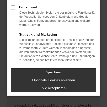
Fenster?
Funktional
Starte dein Gerät neu.
Diese Technologien bieten die bestmögliche Funktionalität
Das kann manchmal helfen, vorübergehende
der Webseite. Services von Drittanbietern wie Google
Maps, Chats, Fahrzeugbewertungssystem und weitere
Probleme zu beheben.
werden aktiviert.
Stelle sicher, dass dein Browser und dein
Betriebssystem auf dem neuesten Stand
Statistik und Marketing
sind.
Diese Technologien ermöglichen es uns, die Nutzung der
Webseite zu analysieren, um die Leistung zu messen und
Veraltete Software birgt nicht nur ein
zu verbessern. Zudem werden Technologien eingesetzt,
Sicherheitsrisiko, sondern kann auch dazu
die von dritten Werbetreibenden verwendet werden, um
führen, dass bestimmte Funktionen nicht mehr
Sie auf anderen Webseiten zu verfolgen und um Anzeigen
unterstützt werden.
zu schalten, die für Ihre Interessen relevant sind.
Wende dich an den Webseitenbetreiber.
Speichern
Wenn du alle oben genannten Schritte versucht
hast, kontaktiere uns bitte. Wir werden
Optionale Cookies ablehnen
versuchen, das Problem zu beheben. Du kannst
Alle akzeptieren
uns diesen Text schicken, um uns bei der
Fehlersuche zu unterstützen:
ewogICJuYW1lIjogIk5ldHdvcmtFcnJvciIs