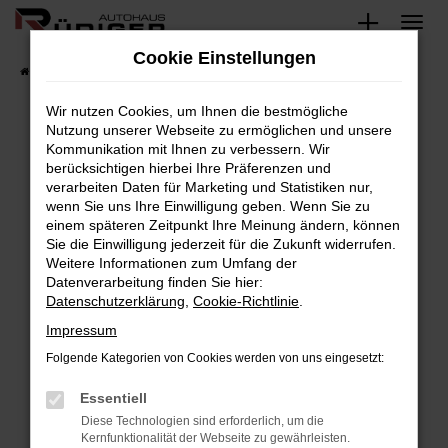
Zum
Hauptinhalt
Cookie Einstellungen
springen
Startseite
Fahrzeuge
Fahrzeugsuche
Wir nutzen Cookies, um Ihnen die bestmögliche
Nutzung unserer Webseite zu ermöglichen und unsere
Kommunikation mit Ihnen zu verbessern. Wir
Fehler: Network Error
berücksichtigen hierbei Ihre Präferenzen und
verarbeiten Daten für Marketing und Statistiken nur,
Beim Laden ist ein Fehler aufgetreten.
wenn Sie uns Ihre Einwilligung geben. Wenn Sie zu
Hier sind ein paar Tipps, die dir helfen können:
einem späteren Zeitpunkt Ihre Meinung ändern, können
Sie die Einwilligung jederzeit für die Zukunft widerrufen.
Überprüfe deine Firewall und deine
Weitere Informationen zum Umfang der
Internetverbindung.
Datenverarbeitung finden Sie hier:
Datenschutzerklärung
,
Cookie-Richtlinie
.
Laden andere Webseiten, zum Beispiel deine
Suchmaschine?
Impressum
Prüfe deine Browsererweiterungen.
Folgende Kategorien von Cookies werden von uns eingesetzt:
Manche Erweiterungen, wie Werbeblocker,
Essentiell
können das Laden bestimmter Seiten
verhindern. Funktioniert die Seite in einem
Diese Technologien sind erforderlich, um die
Kernfunktionalität der Webseite zu gewährleisten.
anderen Browser oder in einem privaten