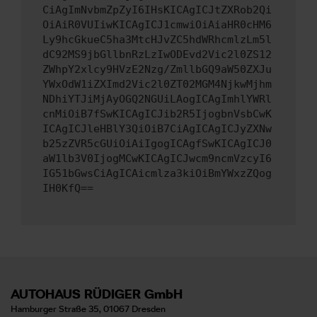
CiAgImNvbmZpZyI6IHsKICAgICJtZXRob2Qi
OiAiR0VUIiwKICAgICJ1cmwiOiAiaHR0cHM6
Ly9hcGkueC5ha3MtcHJvZC5hdWRhcmlzLm5l
dC92MS9jbGllbnRzLzIwODEvd2Vic2l0ZS12
ZWhpY2xlcy9HVzE2Nzg/ZmllbGQ9aW50ZXJu
YWxOdW1iZXImd2Vic2l0ZT02MGM4NjkwMjhm
NDhiYTJiMjAyOGQ2NGUiLAogICAgImhlYWRl
cnMiOiB7fSwKICAgICJib2R5IjogbnVsbCwK
ICAgICJleHBlY3QiOiB7CiAgICAgICJyZXNw
b25zZVR5cGUiOiAiIgogICAgfSwKICAgICJ0
aW1lb3V0IjogMCwKICAgICJwcm9ncmVzcyI6
IG51bGwsCiAgICAicmlza3kiOiBmYWxzZQog
IH0KfQ==
AUTOHAUS RÜDIGER GmbH
Hamburger Straße 35, 01067 Dresden