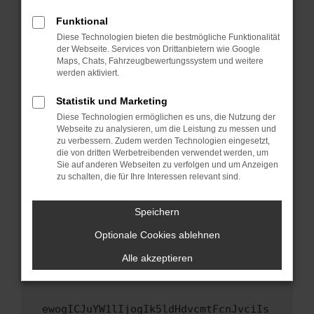
Fenster?
Funktional
Starte dein Gerät neu.
Diese Technologien bieten die bestmögliche Funktionalität
Das kann manchmal helfen, vorübergehende
der Webseite. Services von Drittanbietern wie Google
Maps, Chats, Fahrzeugbewertungssystem und weitere
Probleme zu beheben.
werden aktiviert.
Stelle sicher, dass dein Browser und dein
Betriebssystem auf dem neuesten Stand
Statistik und Marketing
sind.
Diese Technologien ermöglichen es uns, die Nutzung der
Webseite zu analysieren, um die Leistung zu messen und
Veraltete Software birgt nicht nur ein
zu verbessern. Zudem werden Technologien eingesetzt,
Sicherheitsrisiko, sondern kann auch dazu
die von dritten Werbetreibenden verwendet werden, um
führen, dass bestimmte Funktionen nicht mehr
Sie auf anderen Webseiten zu verfolgen und um Anzeigen
unterstützt werden.
zu schalten, die für Ihre Interessen relevant sind.
Wende dich an den Webseitenbetreiber.
Speichern
Wenn du alle oben genannten Schritte versucht
hast, kontaktiere uns bitte. Wir werden
Optionale Cookies ablehnen
versuchen, das Problem zu beheben. Du kannst
Alle akzeptieren
uns diesen Text schicken, um uns bei der
Fehlersuche zu unterstützen:
ewogICJuYW1lIjogIk5ldHdvcmtFcnJvciIs