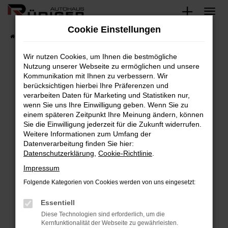
Zum
Hauptinhalt
Cookie Einstellungen
springen
Startseite
Fahrzeuge
Fahrzeugsuche
Wir nutzen Cookies, um Ihnen die bestmögliche
Nutzung unserer Webseite zu ermöglichen und unsere
Kommunikation mit Ihnen zu verbessern. Wir
Fehler: Network Error
berücksichtigen hierbei Ihre Präferenzen und
verarbeiten Daten für Marketing und Statistiken nur,
Beim Laden ist ein Fehler aufgetreten.
wenn Sie uns Ihre Einwilligung geben. Wenn Sie zu
Hier sind ein paar Tipps, die dir helfen können:
einem späteren Zeitpunkt Ihre Meinung ändern, können
Sie die Einwilligung jederzeit für die Zukunft widerrufen.
Überprüfe deine Firewall und deine
Weitere Informationen zum Umfang der
Internetverbindung.
Datenverarbeitung finden Sie hier:
Datenschutzerklärung
,
Cookie-Richtlinie
.
Laden andere Webseiten, zum Beispiel deine
Suchmaschine?
Impressum
Prüfe deine Browsererweiterungen.
Folgende Kategorien von Cookies werden von uns eingesetzt:
Manche Erweiterungen, wie Werbeblocker,
Essentiell
können das Laden bestimmter Seiten
verhindern. Funktioniert die Seite in einem
Diese Technologien sind erforderlich, um die
Kernfunktionalität der Webseite zu gewährleisten.
anderen Browser oder in einem privaten